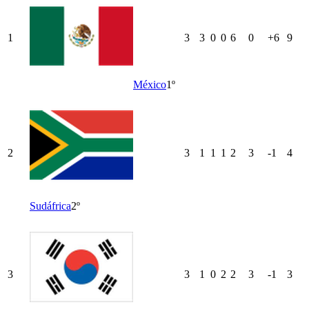
1
3
3
0
0
6
0
+6
9
México
1º
2
3
1
1
1
2
3
-1
4
Sudáfrica
2º
3
3
1
0
2
2
3
-1
3