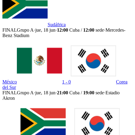
Sudáfrica
FINAL
Grupo A
·
jue, 18 jun
·
12:00
Cuba /
12:00
sede
·
Mercedes-
Benz Stadium
México
1 - 0
Corea
del Sur
FINAL
Grupo A
·
jue, 18 jun
·
21:00
Cuba /
19:00
sede
·
Estadio
Akron