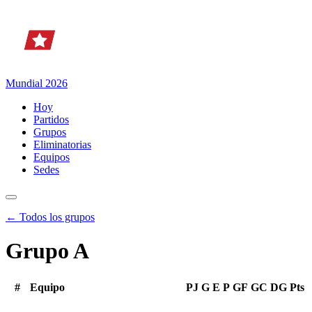
Mundial 2026
Hoy
Partidos
Grupos
Eliminatorias
Equipos
Sedes
← Todos los grupos
Grupo A
#
Equipo
PJ
G
E
P
GF
GC
DG
Pts