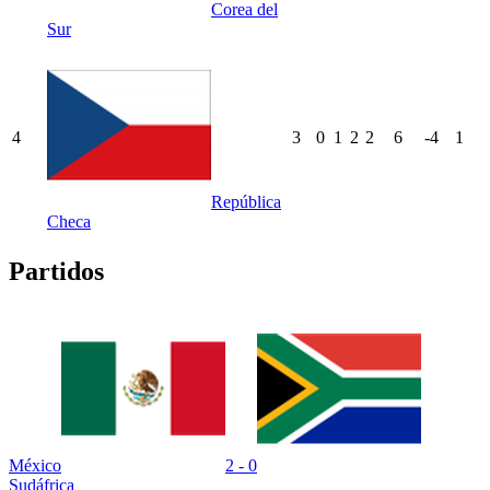
Corea del
Sur
4
3
0
1
2
2
6
-4
1
República
Checa
Partidos
México
2 - 0
Sudáfrica