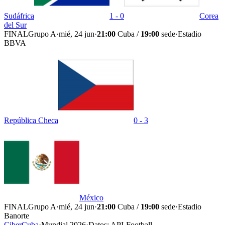
Sudáfrica
1 - 0
Corea
del Sur
FINAL
Grupo A
·
mié, 24 jun
·
21:00
Cuba /
19:00
sede
·
Estadio
BBVA
República Checa
0 - 3
México
FINAL
Grupo A
·
mié, 24 jun
·
21:00
Cuba /
19:00
sede
·
Estadio
Banorte
CiberCuba
·
Mundial 2026
·
Datos: API-Football