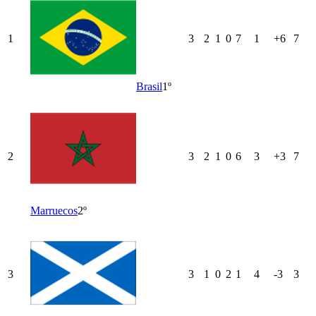
1
3
2
1
0
7
1
+6
7
Brasil
1º
2
3
2
1
0
6
3
+3
7
Marruecos
2º
3
3
1
0
2
1
4
-3
3