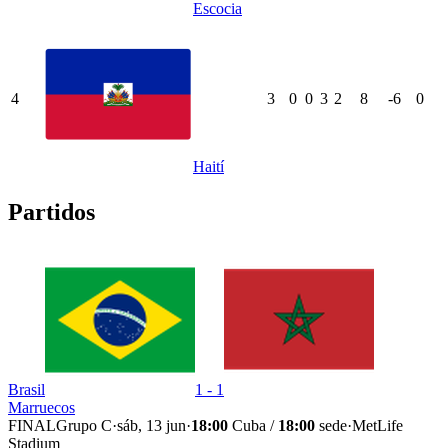
Escocia
4
3
0
0
3
2
8
-6
0
Haití
Partidos
Brasil
1 - 1
Marruecos
FINAL
Grupo C
·
sáb, 13 jun
·
18:00
Cuba /
18:00
sede
·
MetLife
Stadium