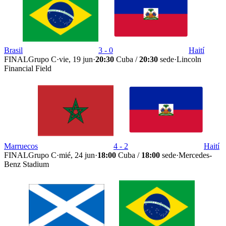
Brasil
3 - 0
Haití
FINAL
Grupo C
·
vie, 19 jun
·
20:30
Cuba /
20:30
sede
·
Lincoln
Financial Field
Marruecos
4 - 2
Haití
FINAL
Grupo C
·
mié, 24 jun
·
18:00
Cuba /
18:00
sede
·
Mercedes-
Benz Stadium