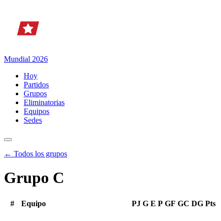
Mundial 2026
Hoy
Partidos
Grupos
Eliminatorias
Equipos
Sedes
← Todos los grupos
Grupo C
#
Equipo
PJ
G
E
P
GF
GC
DG
Pts