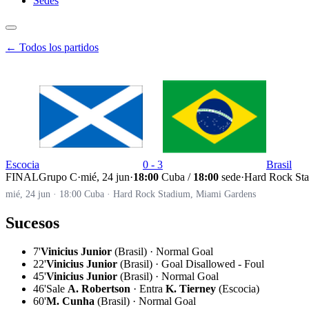
Sedes
← Todos los partidos
Escocia
0 - 3
Brasil
FINAL
Grupo C
·
mié, 24 jun
·
18:00
Cuba /
18:00
sede
·
Hard Rock St
mié, 24 jun · 18:00 Cuba · Hard Rock Stadium, Miami Gardens
Sucesos
7'
Vinicius Junior
(Brasil) · Normal Goal
22'
Vinicius Junior
(Brasil) · Goal Disallowed - Foul
45'
Vinicius Junior
(Brasil) · Normal Goal
46'
Sale
A. Robertson
· Entra
K. Tierney
(Escocia)
60'
M. Cunha
(Brasil) · Normal Goal