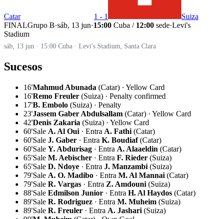
Catar
1 - 1
Suiza
FINAL
Grupo B
·
sáb, 13 jun
·
15:00
Cuba /
12:00
sede
·
Levi's
Stadium
sáb, 13 jun · 15:00 Cuba · Levi's Stadium, Santa Clara
Sucesos
16'
Mahmud Abunada
(Catar) · Yellow Card
16'
Remo Freuler
(Suiza) · Penalty confirmed
17'
B. Embolo
(Suiza) · Penalty
23'
Jassem Gaber Abdulsallam
(Catar) · Yellow Card
42'
Denis Zakaria
(Suiza) · Yellow Card
60'
Sale
A. Al Oui
· Entra
A. Fathi
(Catar)
60'
Sale
J. Gaber
· Entra
K. Boudiaf
(Catar)
60'
Sale
Y. Abdurisag
· Entra
A. Alaaeldin
(Catar)
65'
Sale
M. Aebischer
· Entra
F. Rieder
(Suiza)
65'
Sale
D. Ndoye
· Entra
J. Manzambi
(Suiza)
79'
Sale
A. O. Madibo
· Entra
M. Al Mannai
(Catar)
79'
Sale
R. Vargas
· Entra
Z. Amdouni
(Suiza)
88'
Sale
Edmilson Junior
· Entra
H. Al Haydos
(Catar)
89'
Sale
R. Rodriguez
· Entra
M. Muheim
(Suiza)
89'
Sale
R. Freuler
· Entra
A. Jashari
(Suiza)