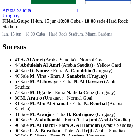
Arabia Saudita
1 - 1
Uruguay
FINAL
Grupo H
·
lun, 15 jun
·
18:00
Cuba /
18:00
sede
·
Hard Rock
Stadium
lun, 15 jun · 18:00 Cuba · Hard Rock Stadium, Miami Gardens
Sucesos
41'
A. Al Amri
(Arabia Saudita) · Normal Goal
44'
Abdulelah Al-Amri
(Arabia Saudita) · Yellow Card
46'
Sale
D. Nunez
· Entra
A. Canobbio
(Uruguay)
46'
Sale
M. Vina
· Entra
J. Sanabria
(Uruguay)
63'
Sale
M. Al Juwayr
· Entra
N. Al Dawsari
(Arabia
Saudita)
72'
Sale
M. Ugarte
· Entra
N. de la Cruz
(Uruguay)
80'
M. Araujo
(Uruguay) · Normal Goal
81'
Sale
M. Abu Al Shamat
· Entra
N. Boushal
(Arabia
Saudita)
81'
Sale
M. Araujo
· Entra
B. Rodriguez
(Uruguay)
90'
Sale
S. Abdulhamid
· Entra
A. Lajami
(Arabia Saudita)
90'
Sale
M. Al Harbi
· Entra
A. Al Hamdan
(Arabia Saudita)
90'
Sale
F. Al Buraikan
· Entra
A. Hejji
(Arabia Saudita)