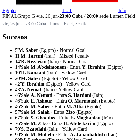
Egipto
1 - 1
Irán
FINAL
Grupo G
·
vie, 26 jun
·
23:00
Cuba /
20:00
sede
·
Lumen Field
vie, 26 jun · 23:00 Cuba · Lumen Field, Seattle
Sucesos
5'
M. Saber
(Egipto) · Normal Goal
11'
M. Taremi
(Irán) · Missed Penalty
14'
R. Rezaeian
(Irán) · Normal Goal
14'
Sale
M. Abdelmonem
· Entra
Y. Ibrahim
(Egipto)
19'
H. Kanaani
(Irán) · Yellow Card
20'
M. Saber
(Egipto) · Yellow Card
42'
Y. Ibrahim
(Egipto) · Yellow Card
43'
A. Nemati
(Irán) · Yellow Card
46'
Sale
A. Nemati
· Entra
S. Hardani
(Irán)
46'
Sale
E. Ashour
· Entra
O. Marmoush
(Egipto)
46'
Sale
M. Saber
· Entra
M. Attia
(Egipto)
57'
Sale
M. Salah
· Entra
Zizo
(Egipto)
67'
Sale
S. Ghoddos
· Entra
S. Moghanlou
(Irán)
76'
Sale
M. Ziko
· Entra
H. Abdelkarim
(Egipto)
79'
S. Ezatolahi
(Irán) · Yellow Card
90'
Sale
M. Mohebi
· Entra
A. Jahanbakhsh
(Irán)