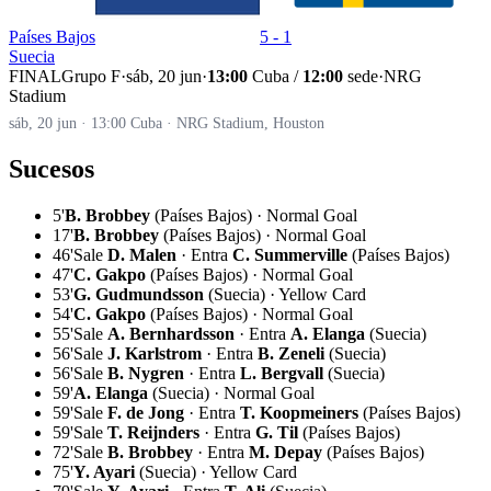
Países Bajos
5 - 1
Suecia
FINAL
Grupo F
·
sáb, 20 jun
·
13:00
Cuba /
12:00
sede
·
NRG
Stadium
sáb, 20 jun · 13:00 Cuba · NRG Stadium, Houston
Sucesos
5'
B. Brobbey
(Países Bajos) · Normal Goal
17'
B. Brobbey
(Países Bajos) · Normal Goal
46'
Sale
D. Malen
· Entra
C. Summerville
(Países Bajos)
47'
C. Gakpo
(Países Bajos) · Normal Goal
53'
G. Gudmundsson
(Suecia) · Yellow Card
54'
C. Gakpo
(Países Bajos) · Normal Goal
55'
Sale
A. Bernhardsson
· Entra
A. Elanga
(Suecia)
56'
Sale
J. Karlstrom
· Entra
B. Zeneli
(Suecia)
56'
Sale
B. Nygren
· Entra
L. Bergvall
(Suecia)
59'
A. Elanga
(Suecia) · Normal Goal
59'
Sale
F. de Jong
· Entra
T. Koopmeiners
(Países Bajos)
59'
Sale
T. Reijnders
· Entra
G. Til
(Países Bajos)
72'
Sale
B. Brobbey
· Entra
M. Depay
(Países Bajos)
75'
Y. Ayari
(Suecia) · Yellow Card