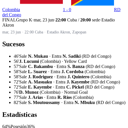
Colombia
1 - 0
RD
del Congo
FINAL
Grupo K
·
mar, 23 jun
·
22:00
Cuba /
20:00
sede
·
Estadio
Akron
mar, 23 jun · 22:00 Cuba · Estadio Akron, Zapopan
Sucesos
46'
Sale
N. Mukau
· Entra
N. Sadiki
(RD del Congo)
56'
J. Lucumi
(Colombia) · Yellow Card
57'
Sale
C. Bakambu
· Entra
S. Banza
(RD del Congo)
58'
Sale
L. Suarez
· Entra
J. Cordoba
(Colombia)
58'
Sale
J. Rodriguez
· Entra
J. Quintero
(Colombia)
72'
Sale
A. Masuaku
· Entra
J. Kayembe
(RD del Congo)
72'
Sale
E. Kayembe
· Entra
C. Pickel
(RD del Congo)
76'
D. Munoz
(Colombia) · Normal Goal
77'
Sale
J. Arias
· Entra
R. Rios
(Colombia)
82'
Sale
S. Moutoussamy
· Entra
N. Mbuku
(RD del Congo)
Estadísticas
64%
Posesión
36%