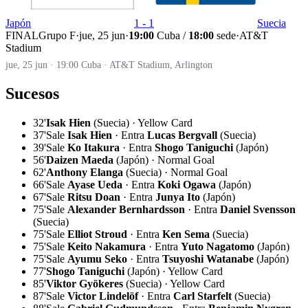
Japón
1 - 1
Suecia
FINAL
Grupo F
·
jue, 25 jun
·
19:00
Cuba /
18:00
sede
·
AT&T
Stadium
jue, 25 jun · 19:00 Cuba · AT&T Stadium, Arlington
Sucesos
32'
Isak Hien
(Suecia) · Yellow Card
37'
Sale
Isak Hien
· Entra
Lucas Bergvall
(Suecia)
39'
Sale
Ko Itakura
· Entra
Shogo Taniguchi
(Japón)
56'
Daizen Maeda
(Japón) · Normal Goal
62'
Anthony Elanga
(Suecia) · Normal Goal
66'
Sale
Ayase Ueda
· Entra
Koki Ogawa
(Japón)
67'
Sale
Ritsu Doan
· Entra
Junya Ito
(Japón)
75'
Sale
Alexander Bernhardsson
· Entra
Daniel Svensson
(Suecia)
75'
Sale
Elliot Stroud
· Entra
Ken Sema
(Suecia)
75'
Sale
Keito Nakamura
· Entra
Yuto Nagatomo
(Japón)
75'
Sale
Ayumu Seko
· Entra
Tsuyoshi Watanabe
(Japón)
77'
Shogo Taniguchi
(Japón) · Yellow Card
85'
Viktor Gyökeres
(Suecia) · Yellow Card
87'
Sale
Victor Lindelöf
· Entra
Carl Starfelt
(Suecia)