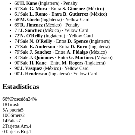
60'
H. Kane
(Inglaterra) · Penalty
61'
Sale
G. Mora
· Entra
S. Gimenez
(México)
61'
Sale
L. Romo
· Entra
B. Gutierrez
(México)
68'
M. Guehi
(Inglaterra) · Yellow Card
69'
R. Jimenez
(México) · Penalty
71'
J. Sanchez
(México) · Yellow Card
72'
N. O'Reilly
(Inglaterra) · Yellow Card
74'
Sale
N. O'Reilly
· Entra
D. Spence
(Inglaterra)
75'
Sale
E. Anderson
· Entra
D. Burn
(Inglaterra)
79'
Sale
J. Sanchez
· Entra
A. Fidalgo
(México)
81'
Sale
J. Quinones
· Entra
G. Martinez
(México)
90'
Sale
H. Kane
· Entra
M. Rogers
(Inglaterra)
90'
J. Vasquez
(México) · Yellow Card
90'
J. Henderson
(Inglaterra) · Yellow Card
Estadísticas
66%
Posesión
34%
18
Tiros
6
5
A puerta
5
10
Córners
2
14
Faltas
7
2
Tarjetas Am.
4
0
Tarjetas Roj.
1