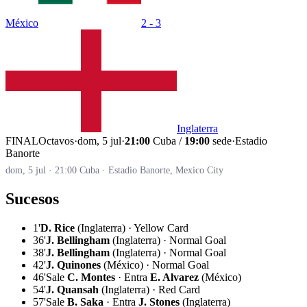
México
2 - 3
Inglaterra
FINAL
Octavos
·
dom, 5 jul
·
21:00
Cuba /
19:00
sede
·
Estadio
Banorte
dom, 5 jul · 21:00 Cuba · Estadio Banorte, Mexico City
Sucesos
1'
D. Rice
(Inglaterra) · Yellow Card
36'
J. Bellingham
(Inglaterra) · Normal Goal
38'
J. Bellingham
(Inglaterra) · Normal Goal
42'
J. Quinones
(México) · Normal Goal
46'
Sale
C. Montes
· Entra
E. Alvarez
(México)
54'
J. Quansah
(Inglaterra) · Red Card
57'
Sale
B. Saka
· Entra
J. Stones
(Inglaterra)