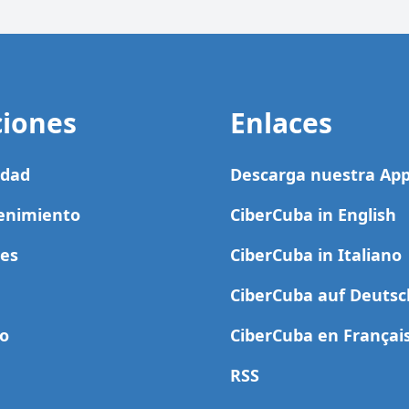
ciones
Enlaces
idad
Descarga nuestra Ap
enimiento
CiberCuba in English
es
CiberCuba in Italiano
CiberCuba auf Deutsc
o
CiberCuba en Françai
RSS