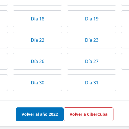
Día 18
Día 19
Día 22
Día 23
Día 26
Día 27
Día 30
Día 31
Volver al año 2022
Volver a CiberCuba