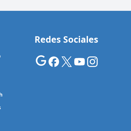
Redes Sociales
p
h
s