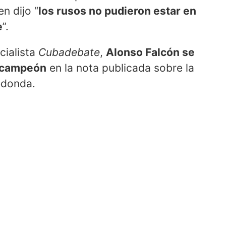
en dijo “
los rusos no pudieron estar en
e
”.
cialista
Cubadebate
,
Alonso Falcón se
l campeón
en la nota publicada sobre la
edonda.