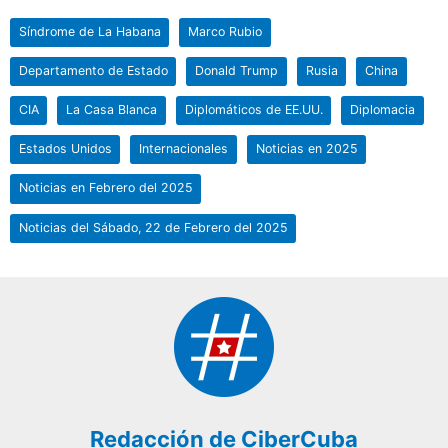
Síndrome de La Habana
Marco Rubio
Departamento de Estado
Donald Trump
Rusia
China
CIA
La Casa Blanca
Diplomáticos de EE.UU.
Diplomacia
Estados Unidos
Internacionales
Noticias en 2025
Noticias en Febrero del 2025
Noticias del Sábado, 22 de Febrero del 2025
Redacción de CiberCuba