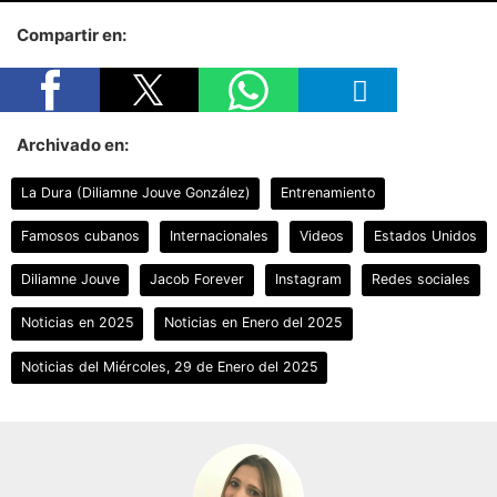
Compartir en:
Archivado en:
La Dura (Diliamne Jouve González)
Entrenamiento
Famosos cubanos
Internacionales
Videos
Estados Unidos
Diliamne Jouve
Jacob Forever
Instagram
Redes sociales
Noticias en 2025
Noticias en Enero del 2025
Noticias del Miércoles, 29 de Enero del 2025