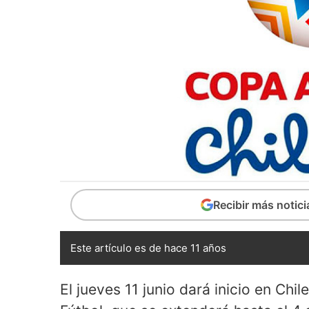
Recibir más notic
Este artículo es de hace 11 años
El jueves 11 junio dará inicio en Chi