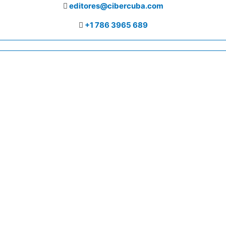
editores@cibercuba.com
+1 786 3965 689