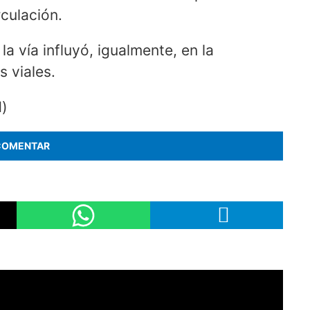
rculación.
a vía influyó, igualmente, en la
 viales.
d)
COMENTAR