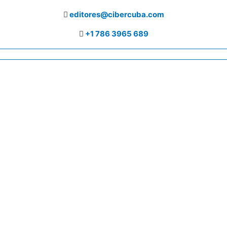
editores@cibercuba.com
+1 786 3965 689