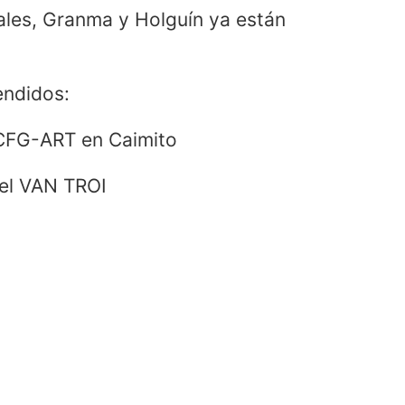
iales, Granma y Holguín ya están
endidos:
 CFG-ART en Caimito
el VAN TROI