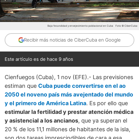
Baja fecundidad y envejecimiento poblacional en Cuba
Foto © CiberCuba
Recibir más noticias de CiberCuba en Google
Este artículo es de hace 9 años
Cienfuegos (Cuba), 1 nov (EFE).- Las previsiones
estiman que
Cuba puede convertirse en el ao
2050 el noveno país más avejentado del mundo
y el primero de América Latina
. Es por ello que
estimular la fertilidad y prestar atención médica
y asistencial a los ancianos
, que ya superan el
20 % de los 11,1 millones de habitantes de la isla,
son dos tareas imprescindibles de cara a esa