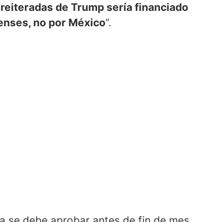
 reiteradas de Trump sería financiado
enses, no por México
”.
ra se debe aprobar antes de fin de mes