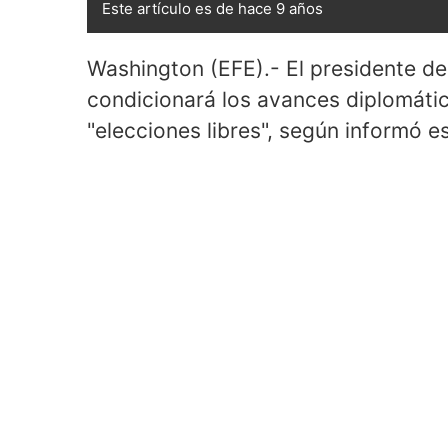
Este artículo es de hace 9 años
Washington (EFE).- El presidente d
condicionará los avances diplomáti
"elecciones libres", según informó e