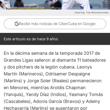
Yasiel Puig
Foto © Business Insider
Recibir más noticias de CiberCuba en Google
Este artículo es de hace 9 años
En la décima semana de la temporada 2017 de
Grandes Ligas salieron al diamante 11 bateadores
y dos pitchers de la legión cubana. Leonys
Martín (Marineros), Odrisamer Despaigne
(Marlins) y Jorge Soler (Reales) permanecieron
en Menores, mientras Aroldis Chapman
(Yanquis), Yandy Díaz (Indios), Yasmany Tomás
(Cascabeles), Adonis García (Bravos) y Adeiny
Hechavarría (Marlins) se ausentaron por