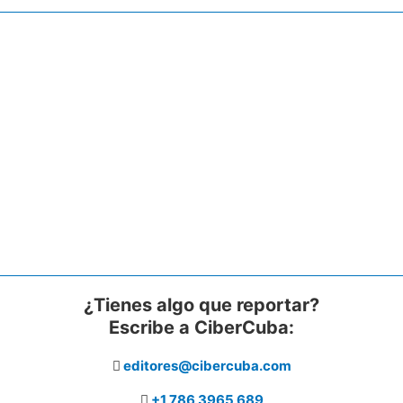
¿Tienes algo que reportar?
Escribe a CiberCuba:
editores@cibercuba.com
+1 786 3965 689