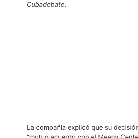
Cubadebate
.
La compañía explicó que su decisió
“mutuo acuerdo con el Meany Center 