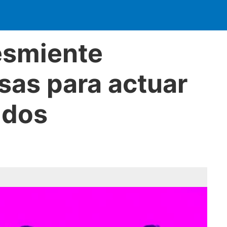
esmiente
sas para actuar
idos