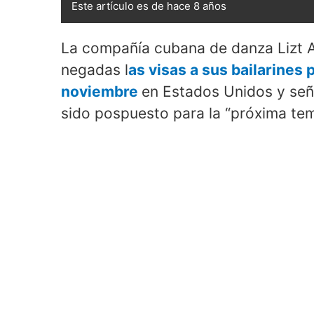
Este artículo es de hace 8 años
La compañía cubana de danza Lizt 
negadas l
as visas a sus bailarines 
noviembre
en Estados Unidos y seña
sido pospuesto para la “próxima te