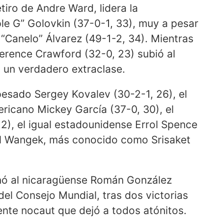
tiro de Andre Ward, lidera la
ple G” Golovkin (37-0-1, 33), muy a pesar
“Canelo” Álvarez (49-1-2, 34). Mientras
erence Crawford (32-0, 23) subió al
 un verdadero extraclase.
pesado Sergey Kovalev (30-2-1, 26), el
ericano Mickey García (37-0, 30), el
), el igual estadounidense Errol Spence
ksil Wangek, más conocido como Srisaket
nó al nicaragüense Román González
del Consejo Mundial, tras dos victorias
ente nocaut que dejó a todos atónitos.