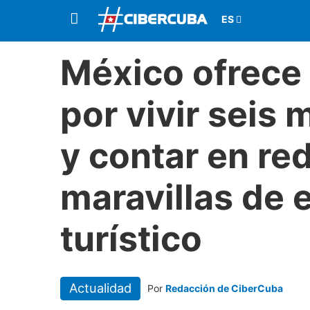
México ofrece
por vivir seis
y contar en red
maravillas de 
turístico
Actualidad
Por
Redacción de CiberCuba