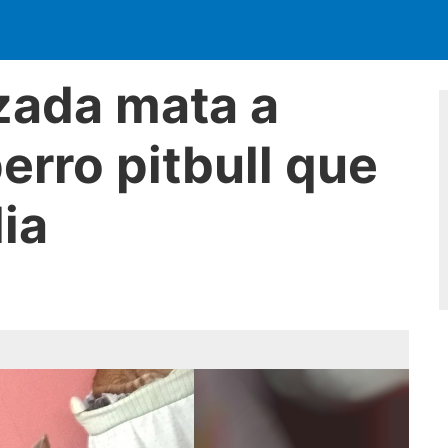
zada mata a
erro pitbull que
lia