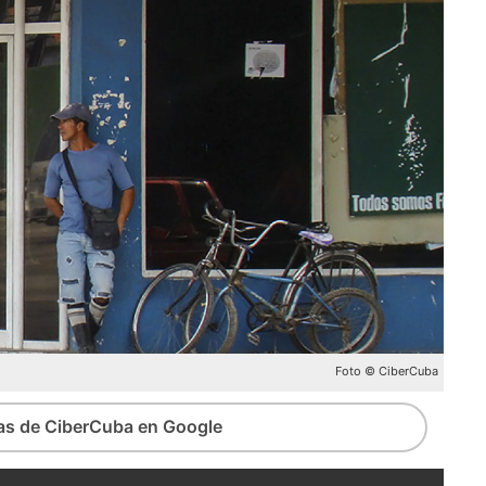
Foto © CiberCuba
ias de CiberCuba en Google