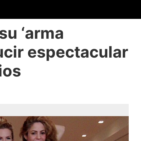
 su ‘arma
ucir espectacular
ios