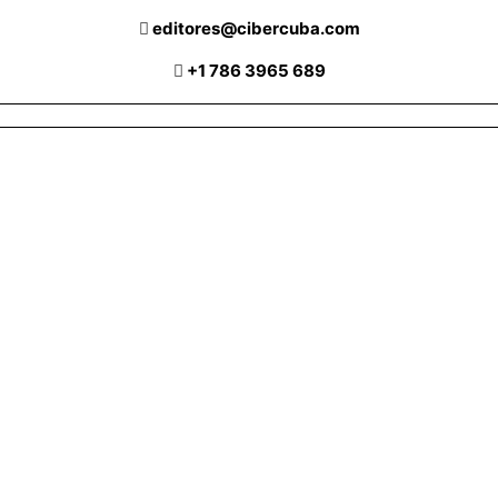
editores@cibercuba.com
+1 786 3965 689