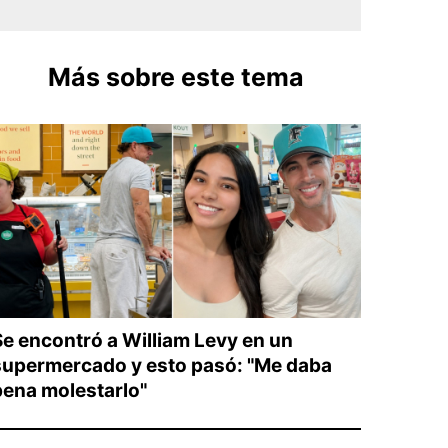
Más sobre este tema
Se encontró a William Levy en un
supermercado y esto pasó: "Me daba
pena molestarlo"