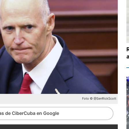
R
Foto © @SenRickScott
ias de CiberCuba en Google