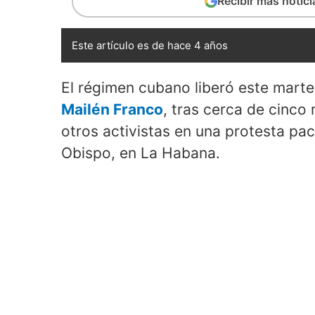
Recibir más notic
Este artículo es de hace 4 años
El régimen cubano liberó este mart
Mailén Franco
, tras cerca de cinco 
otros activistas en una protesta pací
Obispo, en La Habana.