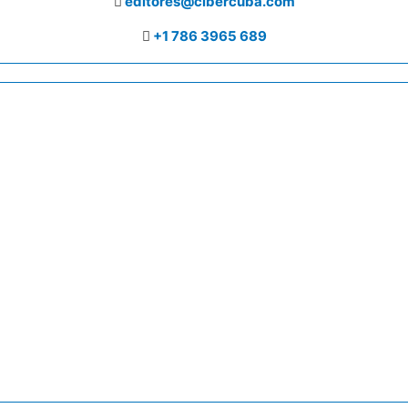
editores@cibercuba.com
+1 786 3965 689