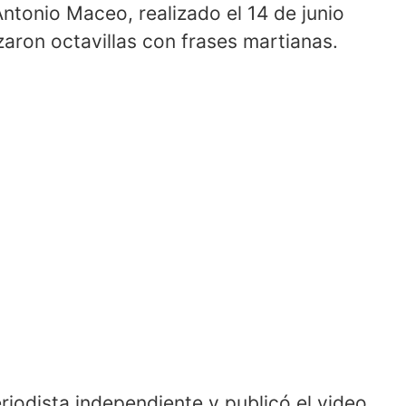
ntonio Maceo, realizado el 14 de junio
zaron octavillas con frases martianas.
riodista independiente y publicó el video