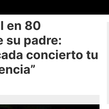
l en 80
 su padre:
ada concierto tu
encia”