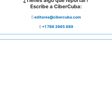
¿Tienes algo que reportar?
Escribe a CiberCuba:
editores@cibercuba.com
+1 786 3965 689