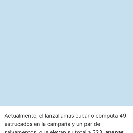
Actualmente, el lanzallamas cubano computa 49
estrucados en la campaña y un par de
salvamentos, que elevan su total a 323,
apenas