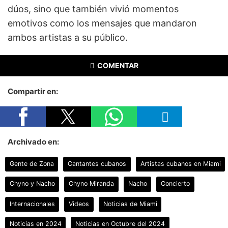
dúos, sino que también vivió momentos
emotivos como los mensajes que mandaron
ambos artistas a su público.
COMENTAR
Compartir en:
Archivado en:
Gente de Zona
Cantantes cubanos
Artistas cubanos en Miami
Chyno y Nacho
Chyno Miranda
Nacho
Concierto
Internacionales
Videos
Noticias de Miami
Noticias en 2024
Noticias en Octubre del 2024