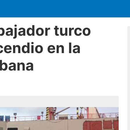
bajador turco
cendio en la
abana