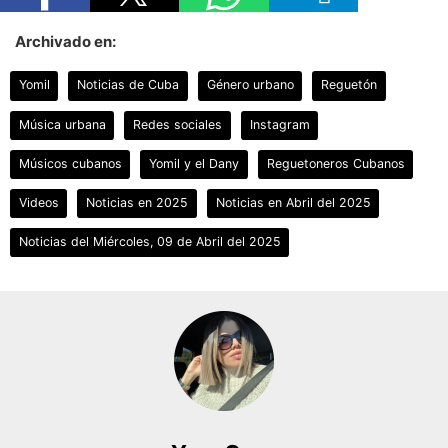
Archivado en:
Yomil
Noticias de Cuba
Género urbano
Reguetón
Música urbana
Redes sociales
Instagram
Músicos cubanos
Yomil y el Dany
Reguetoneros Cubanos
Videos
Noticias en 2025
Noticias en Abril del 2025
Noticias del Miércoles, 09 de Abril del 2025