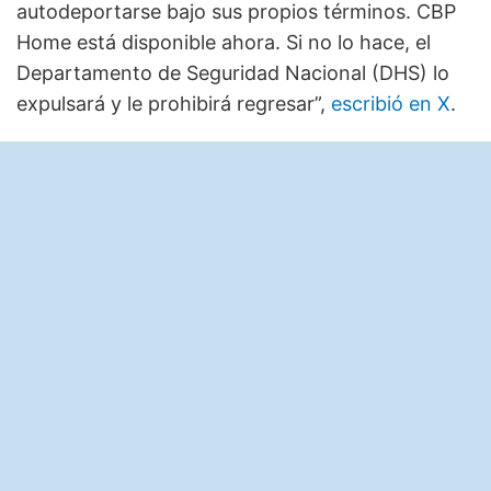
autodeportarse bajo sus propios términos. CBP
Home está disponible ahora. Si no lo hace, el
Departamento de Seguridad Nacional (DHS) lo
expulsará y le prohibirá regresar”,
escribió en X
.