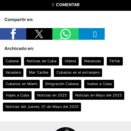
COMENTAR
Compartir en:
Archivado en:
Cubana
Noticias de Cuba
Videos
Matanzas
TikTok
Varadero
Mar Caribe
Cubanos en el extranjero
Cubanos en Miami
Emigración Cubana
Vuelos a Cuba
Viajes a Cuba
Noticias en 2025
Noticias en Mayo del 2025
Noticias del Jueves, 01 de Mayo del 2025