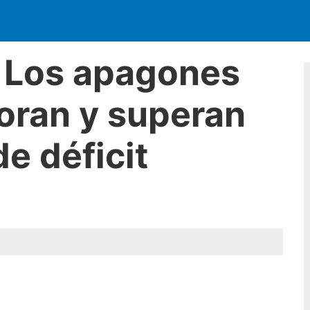
: Los apagones
ran y superan
e déficit