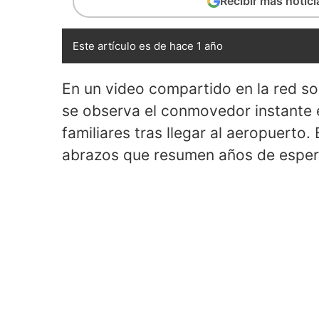
Recibir más notic
Este artículo es de hace 1 año
En un video compartido en la red soc
se observa el conmovedor instante e
familiares tras llegar al aeropuerto. 
abrazos que resumen años de espera