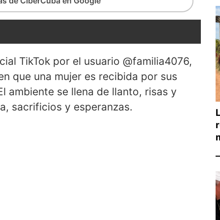
ias de CiberCuba en Google
ial TikTok por el usuario @familia4076,
n que una mujer es recibida por sus
El ambiente se llena de llanto, risas y
, sacrificios y esperanzas.