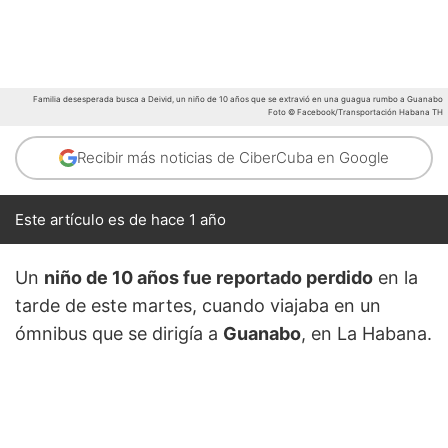
Familia desesperada busca a Deivid, un niño de 10 años que se extravió en una guagua rumbo a Guanabo
Foto © Facebook/Transportación Habana TH
Recibir más noticias de CiberCuba en Google
Este artículo es de hace 1 año
Un
niño de 10 años fue reportado perdido
en la
tarde de este martes, cuando viajaba en un
ómnibus que se dirigía a
Guanabo
, en La Habana.