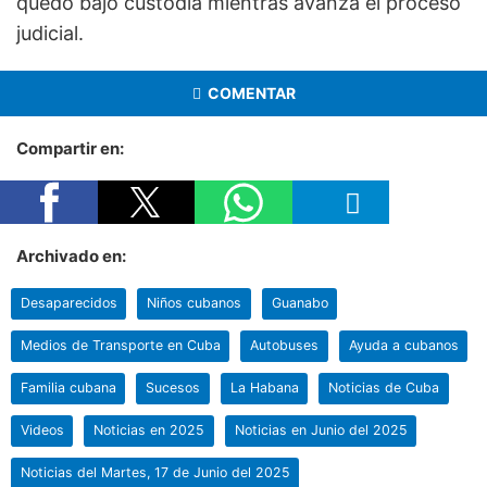
quedó bajo custodia mientras avanza el proceso
judicial.
COMENTAR
Compartir en:
Archivado en:
Desaparecidos
Niños cubanos
Guanabo
Medios de Transporte en Cuba
Autobuses
Ayuda a cubanos
Familia cubana
Sucesos
La Habana
Noticias de Cuba
Videos
Noticias en 2025
Noticias en Junio del 2025
Noticias del Martes, 17 de Junio del 2025