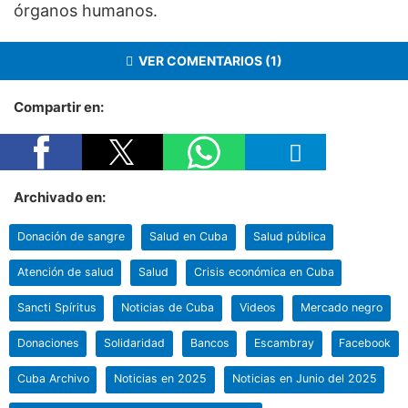
órganos humanos.
VER COMENTARIOS (1)
Compartir en:
Archivado en:
Donación de sangre
Salud en Cuba
Salud pública
Atención de salud
Salud
Crisis económica en Cuba
Sancti Spíritus
Noticias de Cuba
Videos
Mercado negro
Donaciones
Solidaridad
Bancos
Escambray
Facebook
Cuba Archivo
Noticias en 2025
Noticias en Junio del 2025