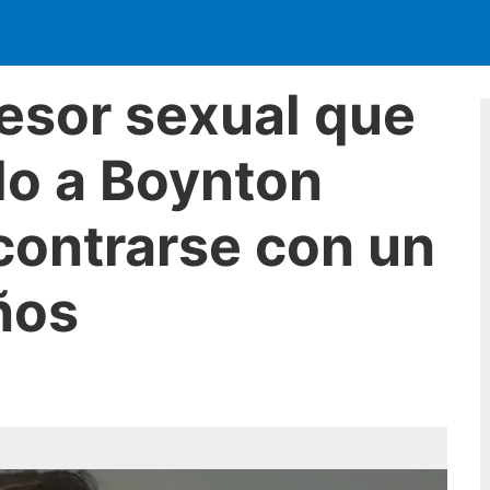
esor sexual que
do a Boynton
contrarse con un
ños