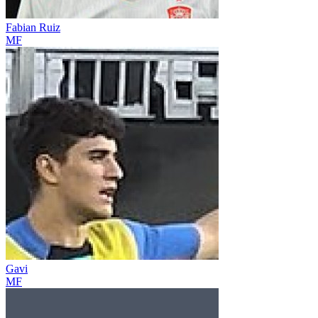
Fabian Ruiz
MF
Gavi
MF