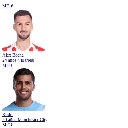
MF
16
Alex Baena
24 años
·
Villarreal
MF
16
Rodri
29 años
·
Manchester City
MF
18