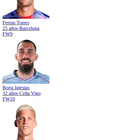
Ferran Torres
25 años
·
Barcelona
FW
9
Borja Iglesias
32 años
·
Celta Vigo
FW
10