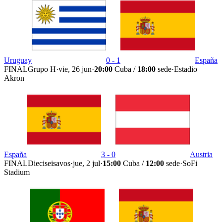
Uruguay
0 - 1
España
FINAL
Grupo H
·
vie, 26 jun
·
20:00
Cuba /
18:00
sede
·
Estadio
Akron
España
3 - 0
Austria
FINAL
Dieciseisavos
·
jue, 2 jul
·
15:00
Cuba /
12:00
sede
·
SoFi
Stadium