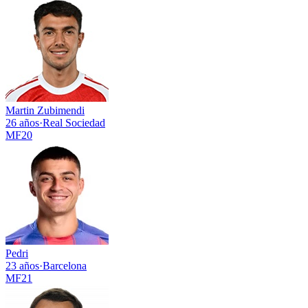
Martin Zubimendi
26 años
·
Real Sociedad
MF
20
Pedri
23 años
·
Barcelona
MF
21