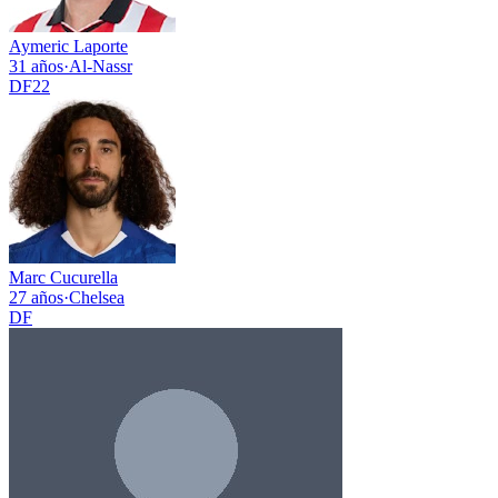
Aymeric Laporte
31 años
·
Al-Nassr
DF
22
Marc Cucurella
27 años
·
Chelsea
DF