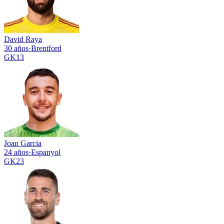
David Raya
30 años
·
Brentford
GK
13
Joan Garcia
24 años
·
Espanyol
GK
23