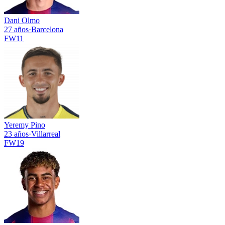
Dani Olmo
27 años
·
Barcelona
FW
11
Yeremy Pino
23 años
·
Villarreal
FW
19