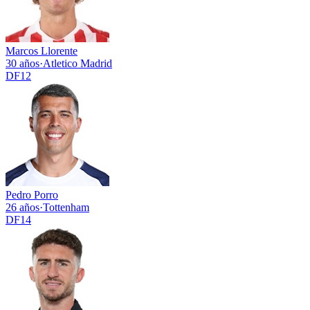
Marcos Llorente
30 años
·
Atletico Madrid
DF
12
Pedro Porro
26 años
·
Tottenham
DF
14